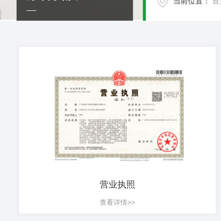
当前位置：
首
营业执照
查看详情>>