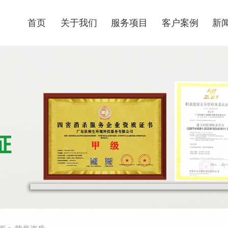
首页
关于我们
服务项目
客户案例
新