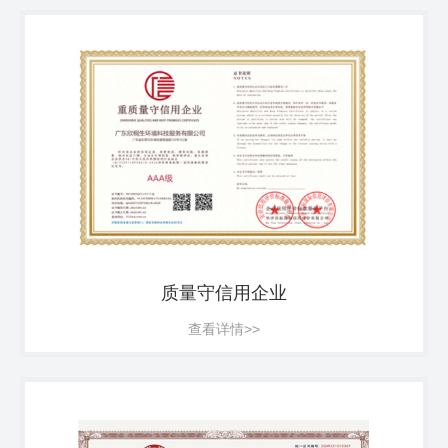
质量守信用企业
查看详情>>