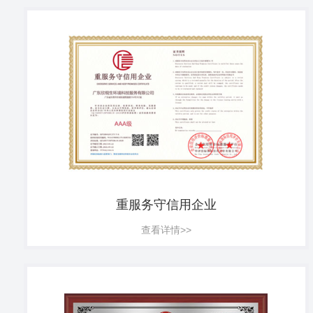
重服务守信用企业
查看详情>>