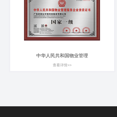
中华人民共和国物业管理
查看详情>>